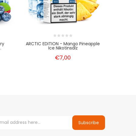
ry
ARCTIC EDITION - Mango Pineapple
ARCTIC ED
.
Ice Nikotinsalz
€7,00
Subscribe