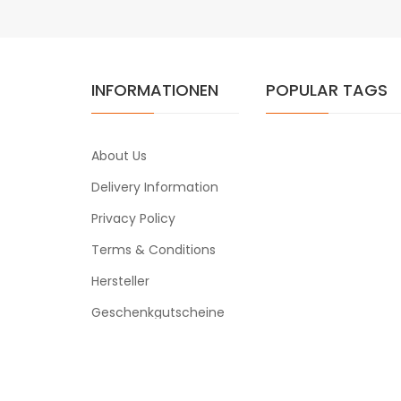
INFORMATIONEN
POPULAR TAGS
About Us
Delivery Information
Privacy Policy
Terms & Conditions
Hersteller
Geschenkgutscheine
Powered By
ezigarettenmarkt
or
78 win
slot gacor
judi online
78win
slot gacor
78win
online casino 
ezigarettenmarkt © 2026