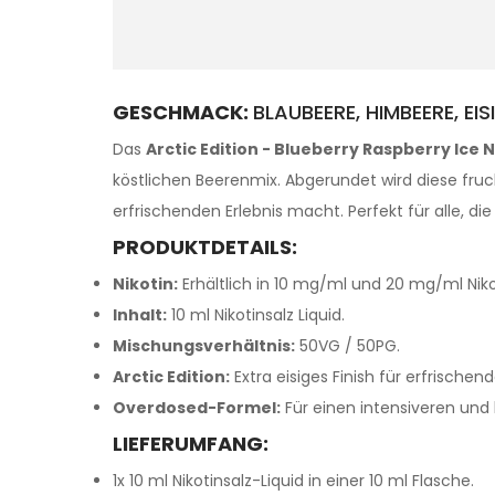
GESCHMACK:
BLAUBEERE, HIMBEERE, EISI
Das
Arctic Edition - Blueberry Raspberry Ice N
köstlichen Beerenmix. Abgerundet wird diese fruc
erfrischenden Erlebnis macht. Perfekt für alle, d
PRODUKTDETAILS:
Nikotin:
Erhältlich in 10 mg/ml und 20 mg/ml Niko
Inhalt:
10 ml Nikotinsalz Liquid.
Mischungsverhältnis:
50VG / 50PG.
Arctic Edition:
Extra eisiges Finish für erfrischend
Overdosed-Formel:
Für einen intensiveren un
LIEFERUMFANG:
1x 10 ml Nikotinsalz-Liquid in einer 10 ml Flasche.