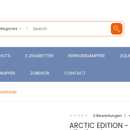
Categories
SHOTS
E ZIGARETTEN
KERNVERDAMPFER
LIQU
AMPFER
ZUBEHÖR
CONTACT
kotinsalz
0 Bewertungen
|
ARCTIC EDITION -