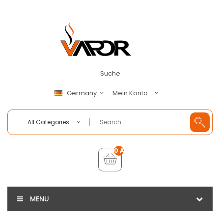
Suche
Mein Konto
Germany
All Categories
0 Artikel - €0,00
MENU