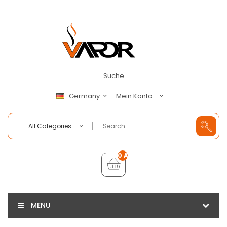
Suche
Mein Konto
Germany
All Categories
0 Artikel - €0,00
MENU