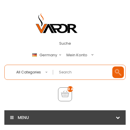
Suche
Mein Konto
Germany
All Categories
0 Artikel - €0,00
MENU