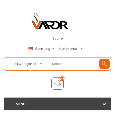
Suche
Mein Konto
Germany
All Categories
0 Artikel - €0,00
MENU