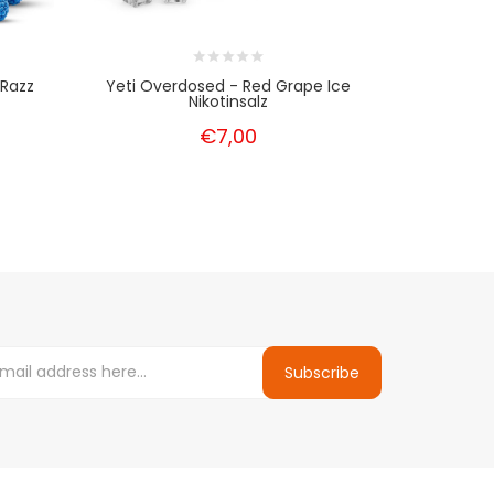
 Razz
Yeti Overdosed - Red Grape Ice
Yeti Overd
Nikotinsalz
€7,00
Subscribe