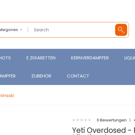
Categories
SHOTS
E ZIGARETTEN
KERNVERDAMPFER
LIQU
AMPFER
ZUBEHÖR
CONTACT
tinsalz
0 Bewertungen
|
Yeti Overdosed -