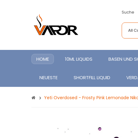
Suche
All 
HOME
10ML LIQUIDS
BASEN UND 
NEUESTE
SHORTFILL LIQUID
VERD
Yeti Overdosed - Frosty Pink Lemonade Niko