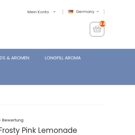
Germany
Mein Konto
0 Artikel - €0,00
IDS & AROMEN
LONGFILL AROMA
+ Bewertung
 Frosty Pink Lemonade