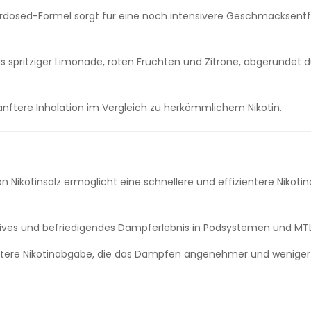
verdosed-Formel sorgt für eine noch intensivere Geschmacksent
 spritziger Limonade, roten Früchten und Zitrone, abgerundet dur
anftere Inhalation im Vergleich zu herkömmlichem Nikotin.
Nikotinsalz ermöglicht eine schnellere und effizientere Nikoti
nsives und befriedigendes Dampferlebnis in Podsystemen und MT
nftere Nikotinabgabe, die das Dampfen angenehmer und weniger