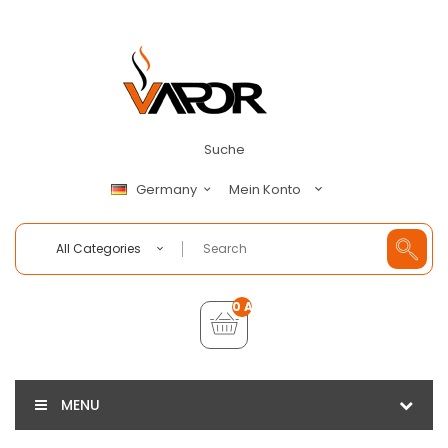
Suche
Mein Konto
Germany
All Categories
0 Artikel - €0,00
MENU