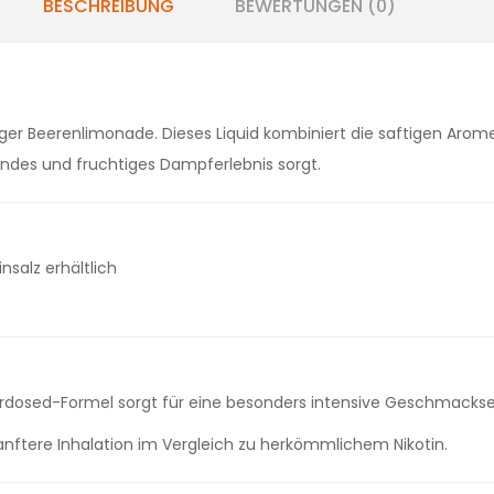
BESCHREIBUNG
BEWERTUNGEN (0)
iger Beerenlimonade. Dieses Liquid kombiniert die saftigen Arom
endes und fruchtiges Dampferlebnis sorgt.
salz erhältlich
verdosed-Formel sorgt für eine besonders intensive Geschmack
anftere Inhalation im Vergleich zu herkömmlichem Nikotin.