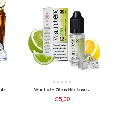
alz
Wanted - Zitrus Nikotinsalz
Wanted - V
€5,00