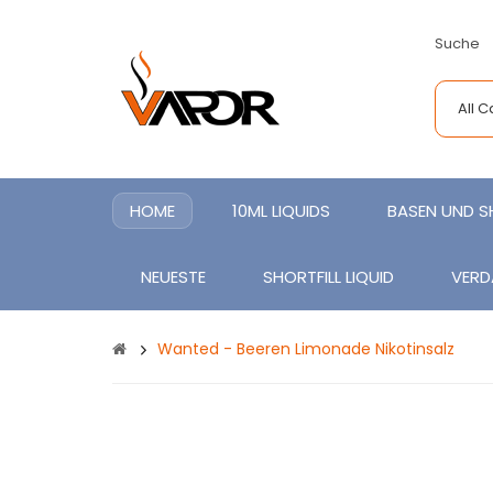
Suche
All 
HOME
10ML LIQUIDS
BASEN UND 
NEUESTE
SHORTFILL LIQUID
VERD
Wanted - Beeren Limonade Nikotinsalz