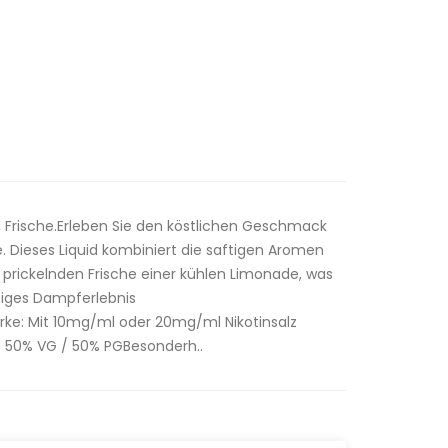
Frische.Erleben Sie den köstlichen Geschmack
. Dieses Liquid kombiniert die saftigen Aromen
 prickelnden Frische einer kühlen Limonade, was
tiges Dampferlebnis
tärke: Mit 10mg/ml oder 20mg/ml Nikotinsalz
s: 50% VG / 50% PGBesonderh..