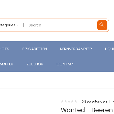
Categories
SHOTS
E ZIGARETTEN
KERNVERDAMPFER
LIQU
AMPFER
ZUBEHÖR
CONTACT
0 Bewertungen
|
Wanted - Beeren 