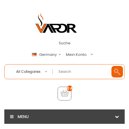
Suche
Mein Konto
Germany
All Categories
0 Artikel - €0,00
MENU