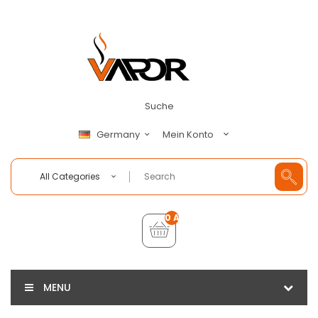
Suche
Mein Konto
Germany
All Categories
0 Artikel - €0,00
MENU