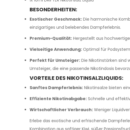
1x 10ml DRIFTER Nikotinsalz Liquid
BESONDERHEITEN:
Exotischer Geschmack:
Die harmonische Kombina
einzigartiges und belebendes Dampferlebnis.
Premium-Qualität:
Hergestellt aus hochwertige
Vielseitige Anwendung:
Optimal für Podsystem
Perfekt für Umsteiger:
Die Nikotinstärken sind
Umsteiger, die eine passende Nikotindosis bevorz
VORTEILE DES NIKOTINSALZLIQUIDS:
Sanftes Dampferlebnis:
Nikotinsalze bieten ei
Effiziente Nikotinabgabe:
Schnelle und effektiv
Wirtschaftlicher Verbrauch:
Weniger Liquidver
Erlebe das exotische und erfrischende Dampferl
Kombination aus saftiger Kiwi, süßer Passionsfruch