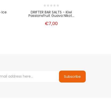
 Ice
DRIFTER BAR SALTS - Kiwi
DRIFTER BAR
Passionsfruit Guava Nikot...
M
€7,00
Subscribe