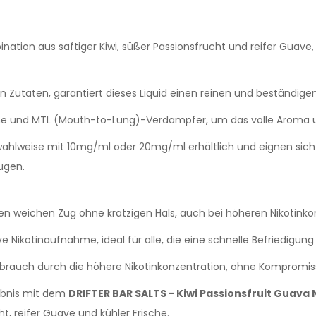
tion aus saftiger Kiwi, süßer Passionsfrucht und reifer Guave, 
n Zutaten, garantiert dieses Liquid einen reinen und beständi
e und MTL (Mouth-to-Lung)-Verdampfer, um das volle Aroma un
 wahlweise mit 10mg/ml oder 20mg/ml erhältlich und eignen sic
ugen.
nen weichen Zug ohne kratzigen Hals, auch bei höheren Nikotinko
e Nikotinaufnahme, ideal für alle, die eine schnelle Befriedigun
brauch durch die höhere Nikotinkonzentration, ohne Kompromis
ebnis mit dem
DRIFTER BAR SALTS - Kiwi Passionsfruit Guava N
t, reifer Guave und kühler Frische.