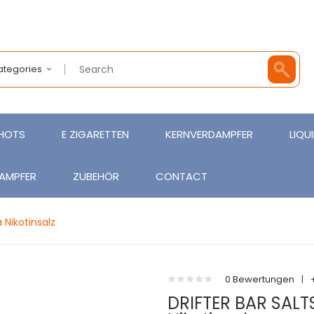
Categories
SHOTS
E ZIGARETTEN
KERNVERDAMPFER
LIQU
AMPFER
ZUBEHÖR
CONTACT
 Nikotinsalz
0 Bewertungen
|
DRIFTER BAR SALTS