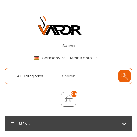
Suche
Mein Konto
Germany
All Categories
0 Artikel - €0,00
MENU