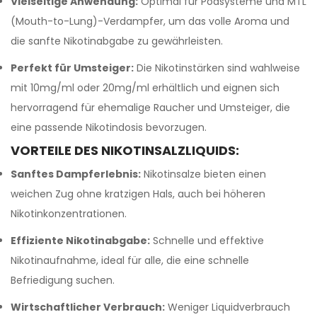
Vielseitige Anwendung:
Optimal für Podsysteme und MTL
(Mouth-to-Lung)-Verdampfer, um das volle Aroma und
die sanfte Nikotinabgabe zu gewährleisten.
Perfekt für Umsteiger:
Die Nikotinstärken sind wahlweise
mit 10mg/ml oder 20mg/ml erhältlich und eignen sich
hervorragend für ehemalige Raucher und Umsteiger, die
eine passende Nikotindosis bevorzugen.
VORTEILE DES NIKOTINSALZLIQUIDS:
Sanftes Dampferlebnis:
Nikotinsalze bieten einen
weichen Zug ohne kratzigen Hals, auch bei höheren
Nikotinkonzentrationen.
Effiziente Nikotinabgabe:
Schnelle und effektive
Nikotinaufnahme, ideal für alle, die eine schnelle
Befriedigung suchen.
Wirtschaftlicher Verbrauch:
Weniger Liquidverbrauch