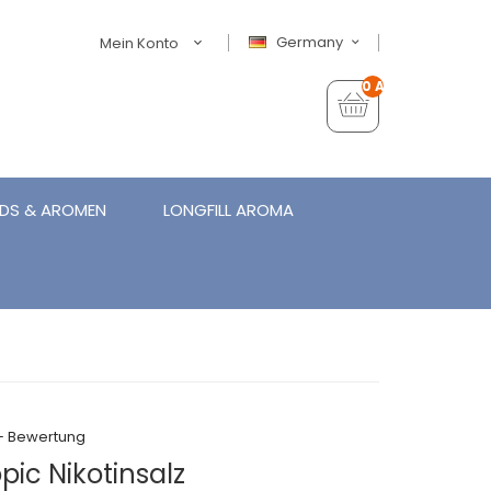
Germany
Mein Konto
0 Artikel - €0,00
IDS & AROMEN
LONGFILL AROMA
+ Bewertung
opic Nikotinsalz