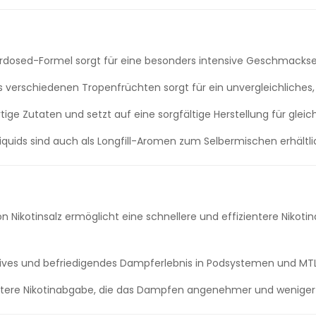
verdosed-Formel sorgt für eine besonders intensive Geschmack
 verschiedenen Tropenfrüchten sorgt für ein unvergleichliches
ge Zutaten und setzt auf eine sorgfältige Herstellung für gleic
iquids sind auch als Longfill-Aromen zum Selbermischen erhältli
Nikotinsalz ermöglicht eine schnellere und effizientere Nikoti
nsives und befriedigendes Dampferlebnis in Podsystemen und MT
nftere Nikotinabgabe, die das Dampfen angenehmer und weniger