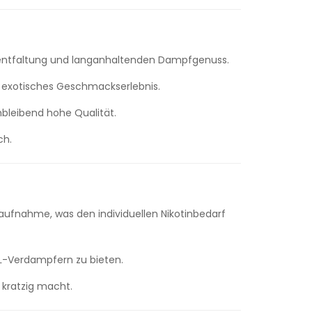
sentfaltung und langanhaltenden Dampfgenuss.
, exotisches Geschmackserlebnis.
hbleibend hohe Qualität.
ch.
naufnahme, was den individuellen Nikotinbedarf
L-Verdampfern zu bieten.
 kratzig macht.