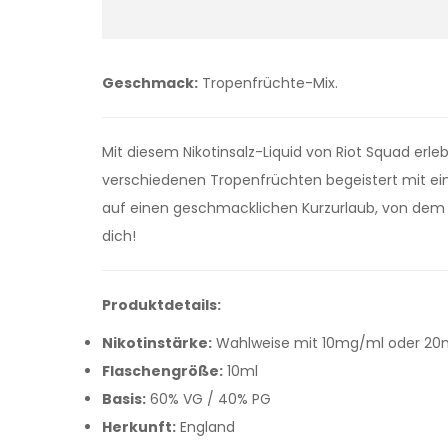
Geschmack:
Tropenfrüchte-Mix.
Mit diesem Nikotinsalz-Liquid von Riot Squad erl
verschiedenen Tropenfrüchten begeistert mit ei
auf einen geschmacklichen Kurzurlaub, von de
dich!
Produktdetails:
Nikotinstärke:
Wahlweise mit 10mg/ml oder 20mg/
Flaschengröße:
10ml
Basis:
60% VG / 40% PG
Herkunft:
England