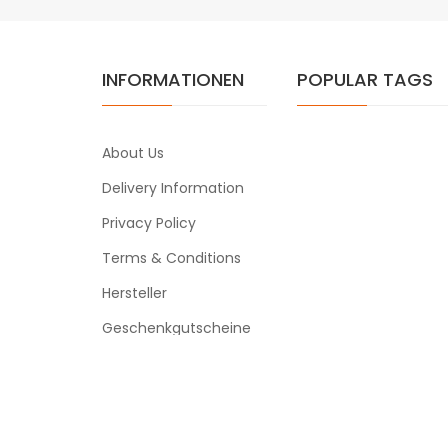
INFORMATIONEN
POPULAR TAGS
About Us
Delivery Information
Privacy Policy
Terms & Conditions
Hersteller
Geschenkgutscheine
Powered By
ezigarettenmarkt
r
judi online
78win
slot gacor
78win
online casino uk
78win
online ca
ezigarettenmarkt © 2026