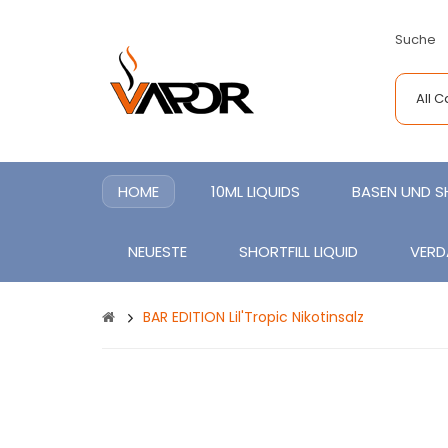
Suche
All 
HOME
10ML LIQUIDS
BASEN UND 
NEUESTE
SHORTFILL LIQUID
VERD
BAR EDITION Lil'Tropic Nikotinsalz