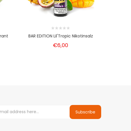
rant
BAR EDITION Lil'Tropic Nikotinsalz
BAR ED
€6,00
Subscribe