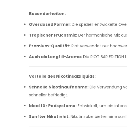
Besonderheiten:
Overdosed Formel:
Die speziell entwickelte O
Tropischer Fruchtmix:
Der harmonische Mix aus
Premium-Qualität:
Riot verwendet nur hochwerti
Auch als Longfill-Aroma:
Die RIOT BAR EDITION L
Vorteile des Nikotinsalzliquids:
Schnelle Nikotinaufnahme:
Die Verwendung von 
schneller befriedigt.
Ideal für Podsysteme:
Entwickelt, um ein inte
Sanfter Nikotinhit:
Nikotinsalze bieten eine sa