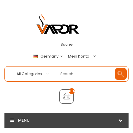
Suche
Mein Konto
Germany
All Categories
0 Artikel - €0,00
MENU