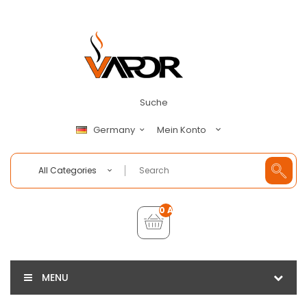
Suche
Mein Konto
Germany
All Categories
0 Artikel - €0,00
MENU