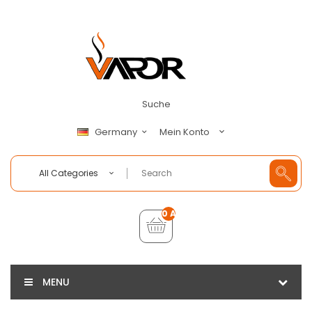
Suche
Mein Konto
Germany
All Categories
0 Artikel - €0,00
MENU