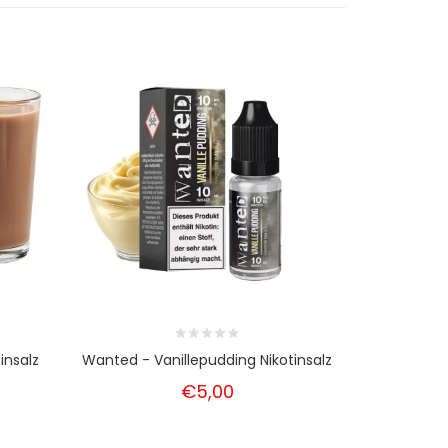
insalz
Wanted - Vanillepudding Nikotinsalz
Wanted - 
€5,00