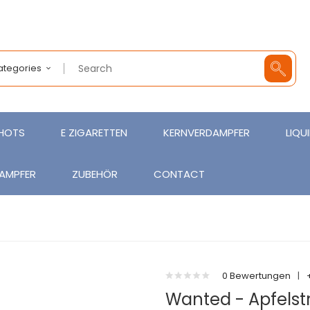
Categories
SHOTS
E ZIGARETTEN
KERNVERDAMPFER
LIQU
AMPFER
ZUBEHÖR
CONTACT
0 Bewertungen
|
Wanted - Apfelstr