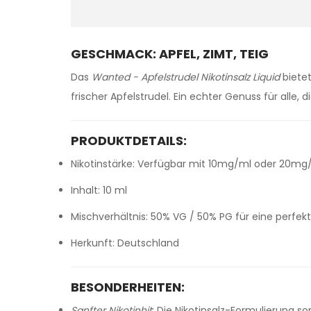
GESCHMACK: APFEL, ZIMT, TEIG
Das
Wanted - Apfelstrudel Nikotinsalz Liquid
biete
frischer Apfelstrudel. Ein echter Genuss für alle
PRODUKTDETAILS:
Nikotinstärke: Verfügbar mit 10mg/ml oder 20mg/m
Inhalt: 10 ml
Mischverhältnis: 50% VG / 50% PG für eine perf
Herkunft: Deutschland
BESONDERHEITEN:
Sanfter Nikotinhit
: Die Nikotinsalz-Formulierung s