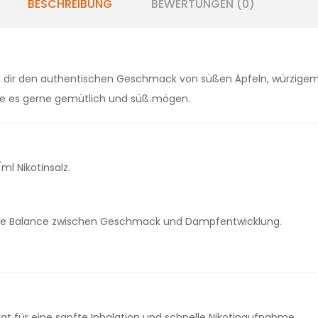
BESCHREIBUNG
BEWERTUNGEN (0)
t dir den authentischen Geschmack von süßen Äpfeln, würzigem
, die es gerne gemütlich und süß mögen.
l Nikotinsalz.
ekte Balance zwischen Geschmack und Dampfentwicklung.
orgt für eine sanfte Inhalation und schnelle Nikotinaufnahme.