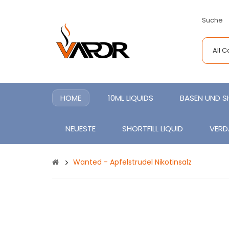
Suche
All 
HOME
10ML LIQUIDS
BASEN UND 
NEUESTE
SHORTFILL LIQUID
VERD
Wanted - Apfelstrudel Nikotinsalz