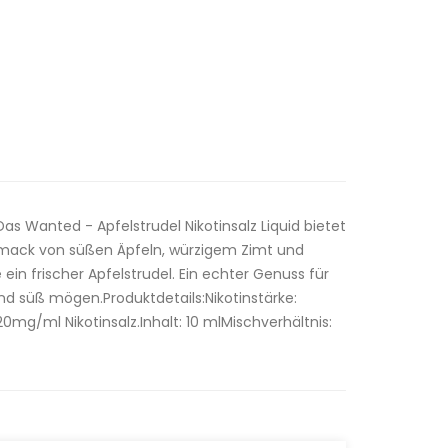
as Wanted - Apfelstrudel Nikotinsalz Liquid bietet
mack von süßen Äpfeln, würzigem Zimt und
ein frischer Apfelstrudel. Ein echter Genuss für
und süß mögen.Produktdetails:Nikotinstärke:
mg/ml Nikotinsalz.Inhalt: 10 mlMischverhältnis: