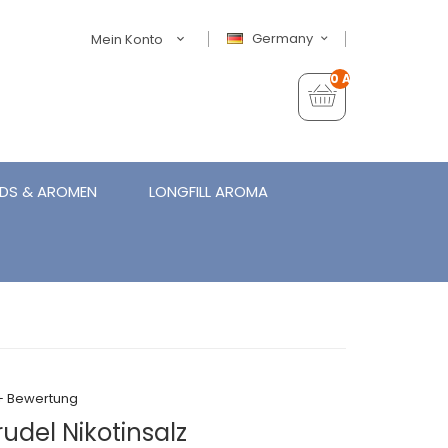
Germany
Mein Konto
0 Artikel - €0,00
IDS & AROMEN
LONGFILL AROMA
+ Bewertung
udel Nikotinsalz