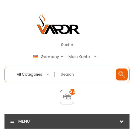
Suche
Mein Konto
Germany
All Categories
0 Artikel - €0,00
MENU