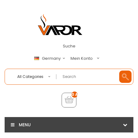
Suche
Mein Konto
Germany
All Categories
0 Artikel - €0,00
MENU