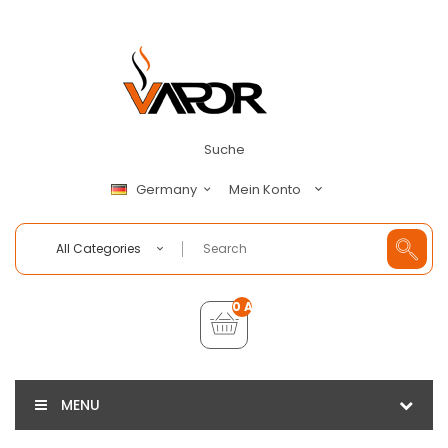
Suche
Mein Konto
Germany
All Categories
0 Artikel - €0,00
MENU