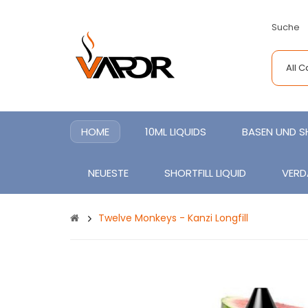
Suche
All 
HOME
10ML LIQUIDS
BASEN UND 
NEUESTE
SHORTFILL LIQUID
VERD
Twelve Monkeys - Kanzi Longfill