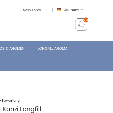
Germany
Mein Konto
0 Artikel - €0,00
IDS & AROMEN
LONGFILL AROMA
+ Bewertung
Kanzi Longfill