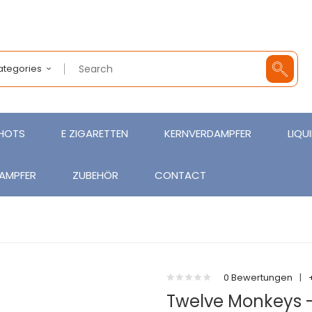
Categories
SHOTS
E ZIGARETTEN
KERNVERDAMPFER
LIQU
AMPFER
ZUBEHÖR
CONTACT
0 Bewertungen
|
Twelve Monkeys - 