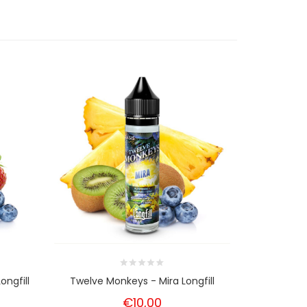
ngfill
Twelve Monkeys - Mira Longfill
Twelve Monk
€10,00