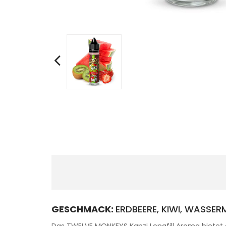
GESCHMACK:
ERDBEERE, KIWI, WASSER
Das TWELVE MONKEYS Kanzi Longfill Aroma bietet 