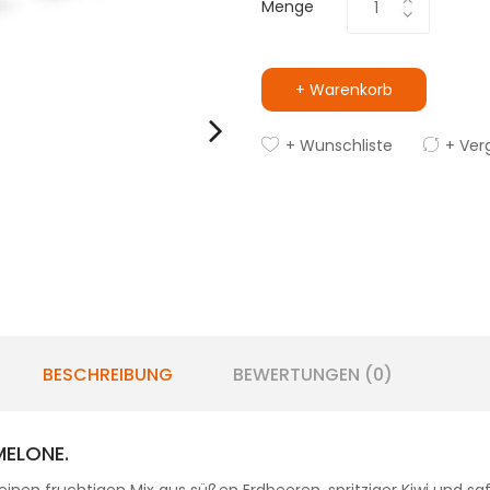
Menge
+ Warenkorb
+ Wunschliste
+ Ver
BESCHREIBUNG
BEWERTUNGEN (0)
MELONE.
einen fruchtigen Mix aus süßen Erdbeeren, spritziger Kiwi und 