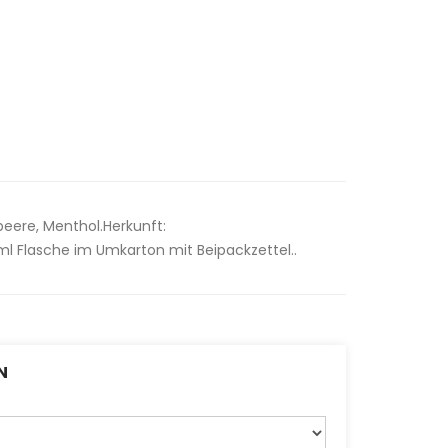
ere, Menthol.Herkunft:
l Flasche im Umkarton mit Beipackzettel..
N