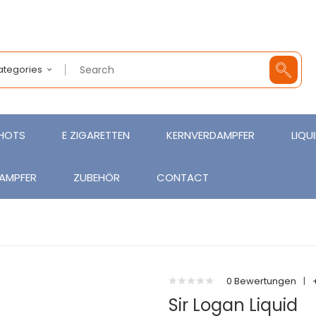
Categories
SHOTS
E ZIGARETTEN
KERNVERDAMPFER
LIQU
AMPFER
ZUBEHÖR
CONTACT
0 Bewertungen
|
Sir Logan Liquid