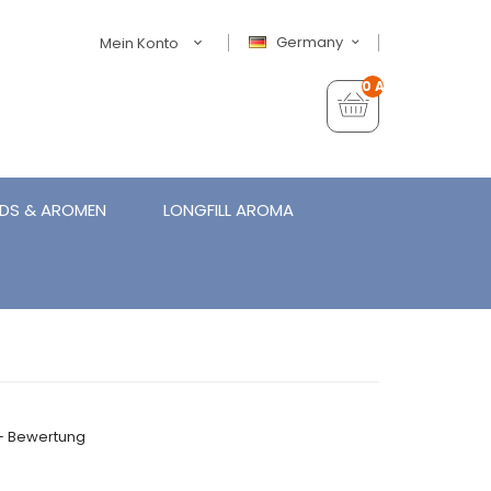
Germany
Mein Konto
0 Artikel - €0,00
IDS & AROMEN
LONGFILL AROMA
+ Bewertung