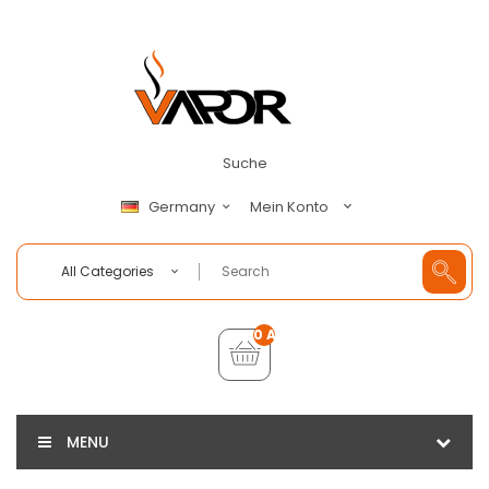
Suche
Mein Konto
Germany
All Categories
0 Artikel - €0,00
MENU