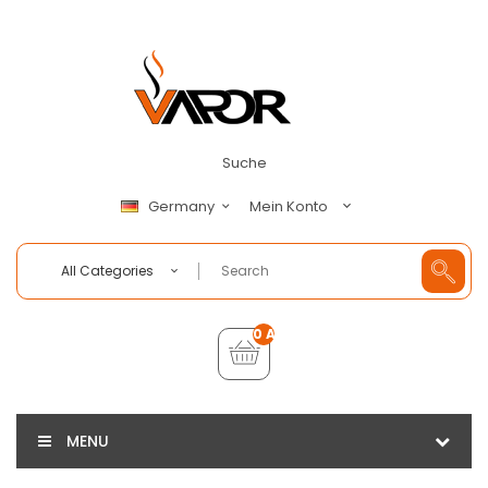
Suche
Mein Konto
Germany
All Categories
0 Artikel - €0,00
MENU