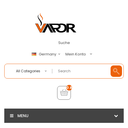
Suche
Mein Konto
Germany
All Categories
0 Artikel - €0,00
MENU