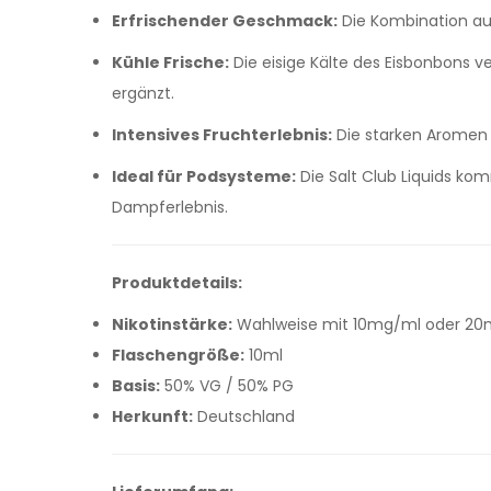
Erfrischender Geschmack:
Die Kombination au
Kühle Frische:
Die eisige Kälte des Eisbonbons v
ergänzt.
Intensives Fruchterlebnis:
Die starken Aromen 
Ideal für Podsysteme:
Die Salt Club Liquids ko
Dampferlebnis.
Produktdetails:
Nikotinstärke:
Wahlweise mit 10mg/ml oder 20mg/
Flaschengröße:
10ml
Basis:
50% VG / 50% PG
Herkunft:
Deutschland