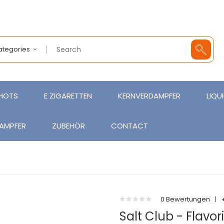
Categories
SHOTS
E ZIGARETTEN
KERNVERDAMPFER
LIQU
AMPFER
ZUBEHÖR
CONTACT
0 Bewertungen
|
Salt Club - Flavor