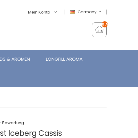
Germany
Mein Konto
0 Artikel - €0,00
IDS & AROMEN
LONGFILL AROMA
+ Bewertung
ist Iceberg Cassis