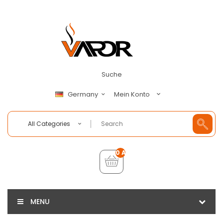
Suche
Mein Konto
Germany
All Categories
0 Artikel - €0,00
MENU