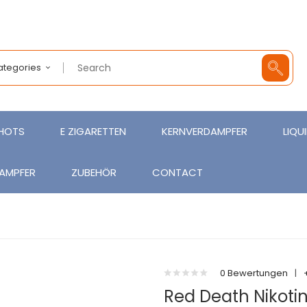
Categories
SHOTS
E ZIGARETTEN
KERNVERDAMPFER
LIQU
AMPFER
ZUBEHÖR
CONTACT
0 Bewertungen
|
Red Death Nikotin