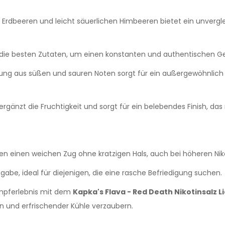
 Erdbeeren und leicht säuerlichen Himbeeren bietet ein unvergl
 die besten Zutaten, um einen konstanten und authentischen G
g aus süßen und sauren Noten sorgt für ein außergewöhnlich 
rgänzt die Fruchtigkeit und sorgt für ein belebendes Finish, das 
en einen weichen Zug ohne kratzigen Hals, auch bei höheren Nik
bgabe, ideal für diejenigen, die eine rasche Befriedigung suchen.
ampferlebnis mit dem
Kapka's Flava - Red Death Nikotinsalz L
 und erfrischender Kühle verzaubern.