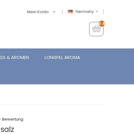
Germany
Mein Konto
0 Artikel - €0,00
IDS & AROMEN
LONGFILL AROMA
+ Bewertung
salz