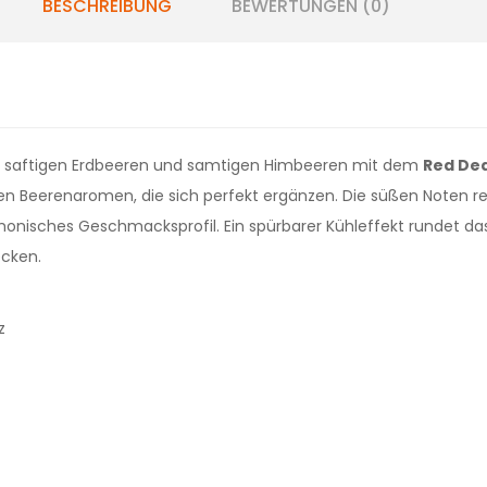
BESCHREIBUNG
BEWERTUNGEN (0)
on saftigen Erdbeeren und samtigen Himbeeren mit dem
Red De
en Beerenaromen, die sich perfekt ergänzen. Die süßen Noten rei
monisches Geschmacksprofil. Ein spürbarer Kühleffekt rundet da
ecken.
z