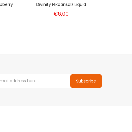
pberry
Divinity Nikotinsalz Liquid
Icebrea
€6,00
Subscribe