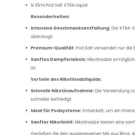
1x 10ml Pod Salt XTRA Liquid
Besonderheiten:
Intensive Geschmacksentfaltung:
Die XTRA-S
überzeugt.
Premium-Qualität:
Pod Salt verwendet nur die
Sanftes Dampferlebnis:
Nikotinsalze ermöglich
ist.
Vorteile des Nikotinsalzliquids:
Schnelle Nikotinaufnahme:
Die Verwendung von 
schneller befriedigt.
Ideal für Podsysteme:
Entwickelt, um ein inte
Sanfter Nikotinhit:
Nikotinsalze bieten eine sa
Genießen Sie den ausgewogenen Mix aus Birne, Ap