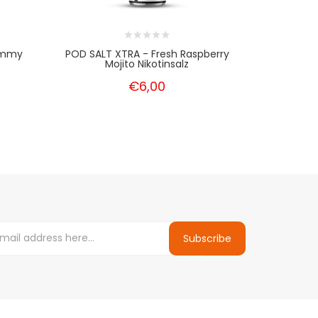
ummy
POD SALT XTRA - Fresh Raspberry
POD SALT 
Mojito Nikotinsalz
€6,00
Subscribe