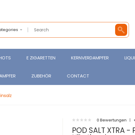
Categories
SHOTS
E ZIGARETTEN
KERNVERDAMPFER
LIQU
AMPFER
ZUBEHÖR
CONTACT
insalz
0 Bewertungen
|
POD SALT XTRA - 