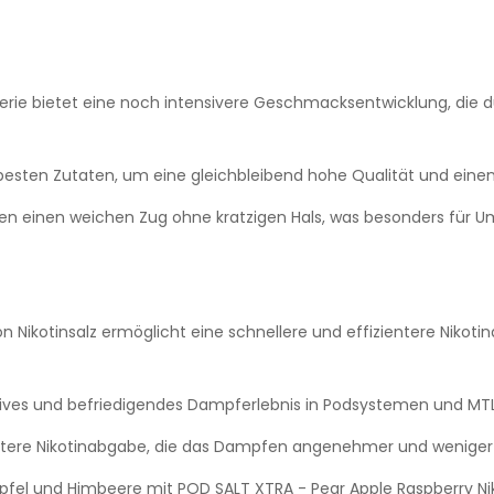
erie bietet eine noch intensivere Geschmacksentwicklung, di
 besten Zutaten, um eine gleichbleibend hohe Qualität und ein
en einen weichen Zug ohne kratzigen Hals, was besonders für 
Nikotinsalz ermöglicht eine schnellere und effizientere Nikoti
nsives und befriedigendes Dampferlebnis in Podsystemen und MT
nftere Nikotinabgabe, die das Dampfen angenehmer und weniger
fel und Himbeere mit POD SALT XTRA - Pear Apple Raspberry Niko