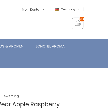
Germany
Mein Konto
0 Artikel - €0,00
IDS & AROMEN
LONGFILL AROMA
+ Bewertung
Pear Apple Raspberry