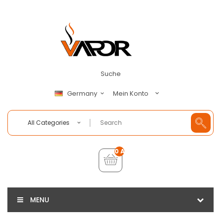
Suche
Mein Konto
Germany
All Categories
0 Artikel - €0,00
MENU