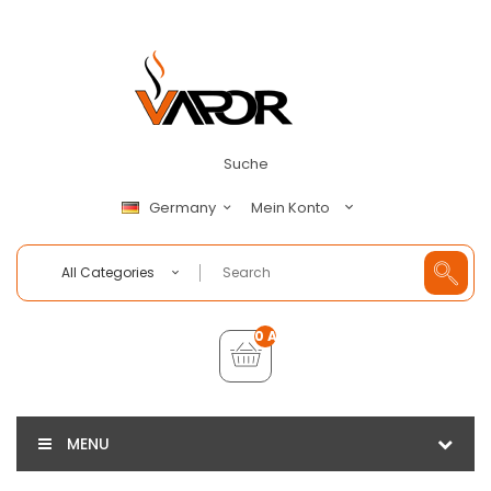
Suche
Mein Konto
Germany
All Categories
0 Artikel - €0,00
MENU