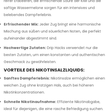
reifer Erdbeeren, die erfrischende Säure der Kiwi und die
saftige Wassermelone sorgen für ein intensives und
belebendes Dampferlebnis.
Erfrischender Mix:
Jeder Zug bringt eine harmonische
Mischung aus süßen und säuerlichen Noten, die perfekt
aufeinander abgestimmt sind.
Hochwertige Zutaten:
Drip Hacks verwendet nur die
besten Zutaten, um einen konstanten und authentischen
Geschmack zu gewährleisten.
VORTEILE DES NIKOTINSALZLIQUIDS:
Sanftes Dampferlebnis:
Nikotinsalze ermöglichen einen
weichen Zug ohne kratzigen Hals, auch bei höheren
Nikotinkonzentrationen.
Schnelle Nikotinaufnahme:
Effiziente Nikotinabgabe,
ideal für diejenigen, die eine rasche Befriedigung suchen.