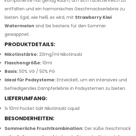
Komponente hat genug Raum, um sich facettenreich zu
entfalten und ein harmonisches Geschmackserlebnis zu
bieten. Egal, wie heiß es wird, mit
Strawberry Kiwi
Watermelon
sind Sie bestens für den Sommer
gewappnet.
PRODUKTDETAILS:
Nikotinstärke:
20mg/ml Nikotinsalz
Flaschengröße:
10ml
Basis:
50% VG / 50% PG
Ideal für Podsysteme:
Entwickelt, um ein intensives und
befriedigendes Dampferlebnis in Podsystemen zu bieten.
LIEFERUMFANG:
1x 10ml Pocket Salt Nikotinsalz Liquid
BESONDERHEITEN:
Sommerliche Fruchtkombination:
Der süße Geschmack