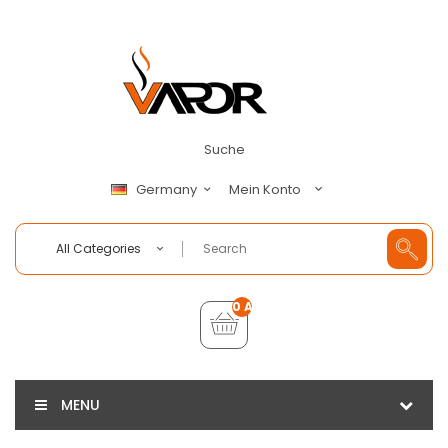
Suche
Mein Konto
Germany
All Categories
0 Artikel - €0,00
MENU