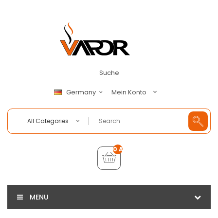
Suche
Mein Konto
Germany
All Categories
0 Artikel - €0,00
MENU