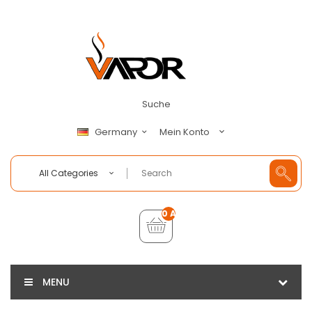
Suche
Mein Konto
Germany
All Categories
0 Artikel - €0,00
MENU