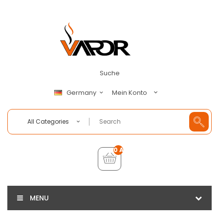
Suche
Mein Konto
Germany
All Categories
0 Artikel - €0,00
MENU