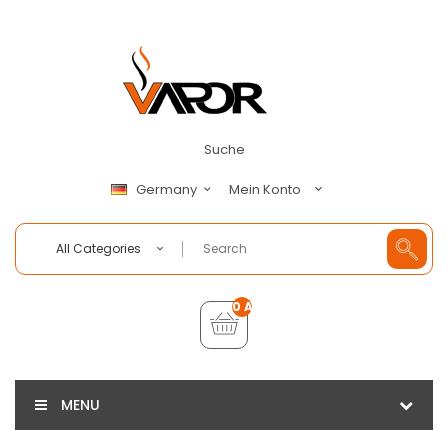
Suche
Mein Konto
Germany
All Categories
0 Artikel - €0,00
MENU