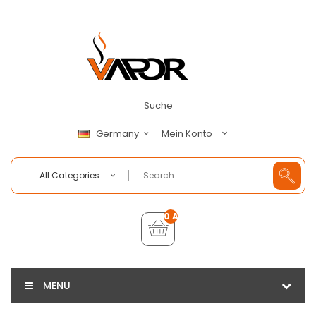
Suche
Mein Konto
Germany
All Categories
0 Artikel - €0,00
MENU