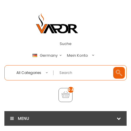
Suche
Mein Konto
Germany
All Categories
0 Artikel - €0,00
MENU