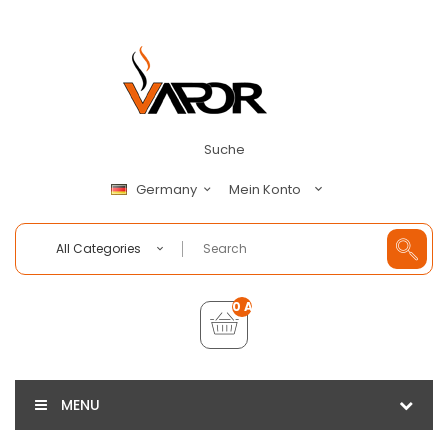
Suche
Mein Konto
Germany
All Categories
0 Artikel - €0,00
MENU