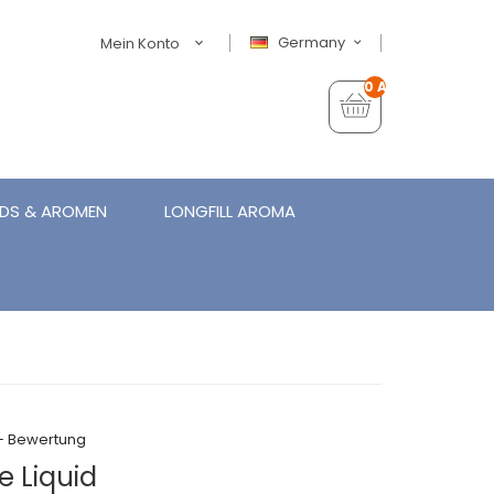
Germany
Mein Konto
0 Artikel - €0,00
IDS & AROMEN
LONGFILL AROMA
+ Bewertung
 Liquid