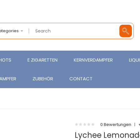
Categories
SHOTS
E ZIGARETTEN
KERNVERDAMPFER
LIQU
AMPFER
ZUBEHÖR
CONTACT
0 Bewertungen
|
Lychee Lemonade