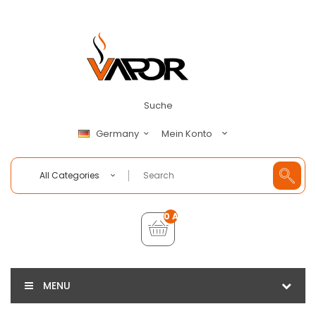
Suche
Mein Konto
Germany
All Categories
0 Artikel - €0,00
MENU