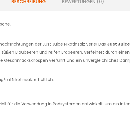
BESCHREIBUNG
BEWERTUNGEN (0)
ische.
acksrichtungen der Just Juice Nikotinsalz Serie! Das
Just Juice
üßen Blaubeeren und reifen Erdbeeren, verfeinert durch einen 
re Geschmacksknospen verführt und ein unvergleichliches Dampf
ml Nikotinsalz erhältlich.
ziell für die Verwendung in Podsystemen entwickelt, um ein int