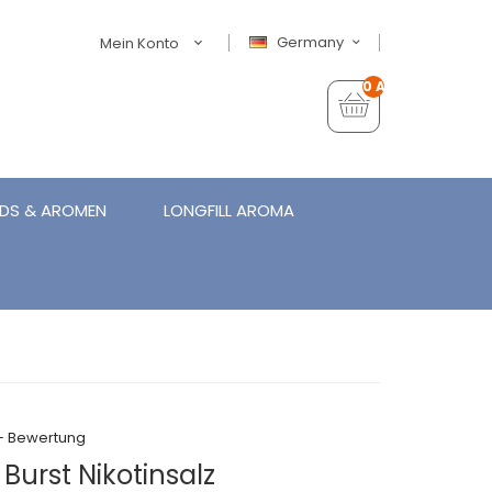
Germany
Mein Konto
0 Artikel - €0,00
IDS & AROMEN
LONGFILL AROMA
+ Bewertung
 Burst Nikotinsalz