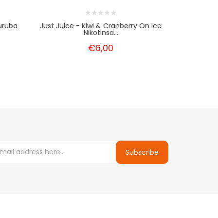
uruba
Just Juice - Kiwi & Cranberry On Ice
Just Juice 
Nikotinsa...
€6,00
Subscribe