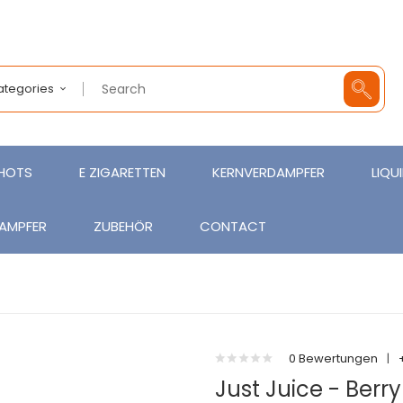
Categories
SHOTS
E ZIGARETTEN
KERNVERDAMPFER
LIQU
AMPFER
ZUBEHÖR
CONTACT
0 Bewertungen
|
Just Juice - Berry