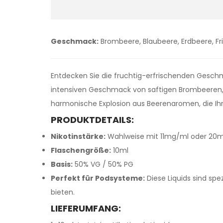
Geschmack:
Brombeere, Blaubeere, Erdbeere, Fr
Entdecken Sie die fruchtig-erfrischenden Geschm
intensiven Geschmack von saftigen Brombeeren, s
harmonische Explosion aus Beerenaromen, die Ih
PRODUKTDETAILS:
Nikotinstärke:
Wahlweise mit 11mg/ml oder 20mg/
Flaschengröße:
10ml
Basis:
50% VG / 50% PG
Perfekt für Podsysteme:
Diese Liquids sind spe
bieten.
LIEFERUMFANG: