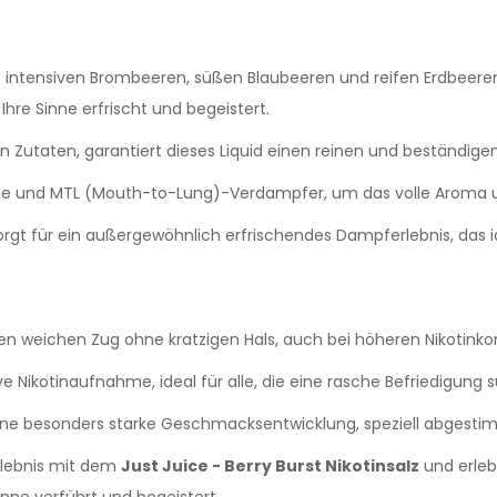
intensiven Brombeeren, süßen Blaubeeren und reifen Erdbeeren,
hre Sinne erfrischt und begeistert.
n Zutaten, garantiert dieses Liquid einen reinen und beständi
e und MTL (Mouth-to-Lung)-Verdampfer, um das volle Aroma un
orgt für ein außergewöhnlich erfrischendes Dampferlebnis, das 
nen weichen Zug ohne kratzigen Hals, auch bei höheren Nikotinko
e Nikotinaufnahme, ideal für alle, die eine rasche Befriedigung 
eine besonders starke Geschmacksentwicklung, speziell abgest
rlebnis mit dem
Just Juice - Berry Burst Nikotinsalz
und erleb