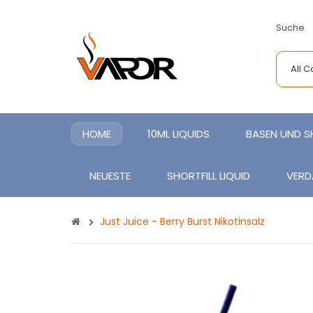
Suche
All 
HOME
10ML LIQUIDS
BASEN UND 
NEUESTE
SHORTFILL LIQUID
VERD
Just Juice - Berry Burst Nikotinsalz