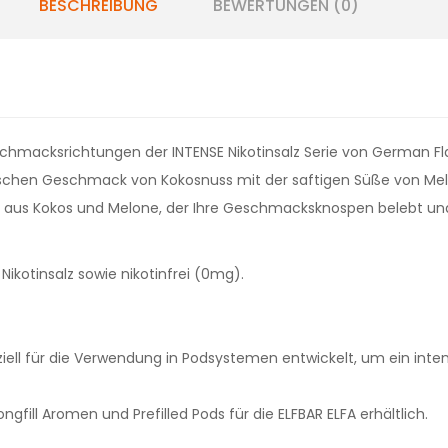
BESCHREIBUNG
BEWERTUNGEN (0)
schmacksrichtungen der INTENSE Nikotinsalz Serie von German Fl
schen Geschmack von Kokosnuss mit der saftigen Süße von Mel
ung aus Kokos und Melone, der Ihre Geschmacksknospen belebt und
ikotinsalz sowie nikotinfrei (0mg).
ziell für die Verwendung in Podsystemen entwickelt, um ein int
ongfill Aromen und Prefilled Pods für die ELFBAR ELFA erhältlich.