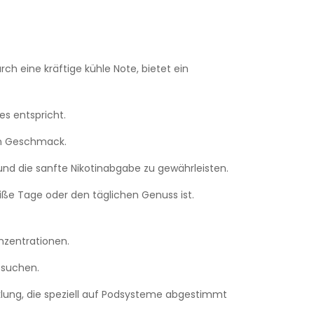
h eine kräftige kühle Note, bietet ein
s entspricht.
gen Geschmack.
d die sanfte Nikotinabgabe zu gewährleisten.
iße Tage oder den täglichen Genuss ist.
nzentrationen.
g suchen.
lung, die speziell auf Podsysteme abgestimmt