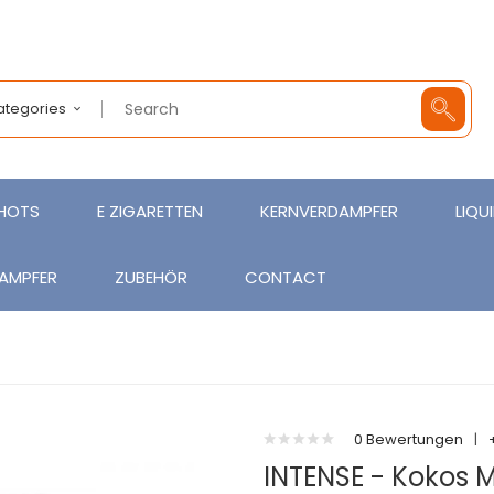
Categories
SHOTS
E ZIGARETTEN
KERNVERDAMPFER
LIQU
AMPFER
ZUBEHÖR
CONTACT
0 Bewertungen
|
INTENSE - Kokos M