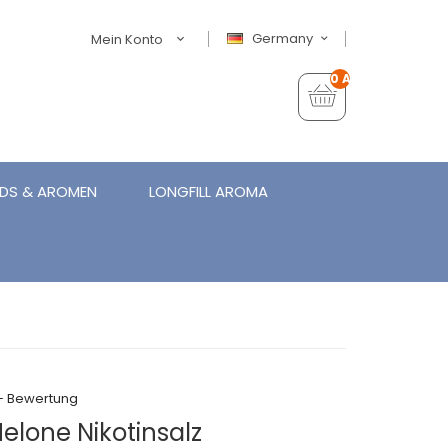
Germany
Mein Konto
0 Artikel - €0,00
IDS & AROMEN
LONGFILL AROMA
+ Bewertung
elone Nikotinsalz