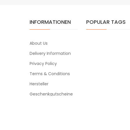
INFORMATIONEN
POPULAR TAGS
About Us
Delivery Information
Privacy Policy
Terms & Conditions
Hersteller
Geschenkgutscheine
Powered By
ezigarettenmarkt
ino
78win
slot gacor
78win
78 win
ezigarettenmarkt © 2026