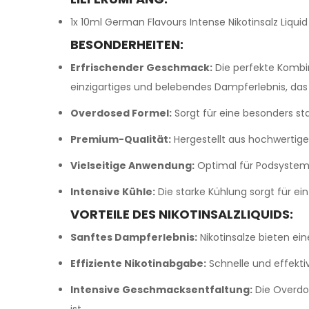
1x 10ml German Flavours Intense Nikotinsalz Liquid
BESONDERHEITEN:
Erfrischender Geschmack:
Die perfekte Kombin
einzigartiges und belebendes Dampferlebnis, das I
Overdosed Formel:
Sorgt für eine besonders st
Premium-Qualität:
Hergestellt aus hochwertige
Vielseitige Anwendung:
Optimal für Podsystem
Intensive Kühle:
Die starke Kühlung sorgt für ei
VORTEILE DES NIKOTINSALZLIQUIDS:
Sanftes Dampferlebnis:
Nikotinsalze bieten ei
Effiziente Nikotinabgabe:
Schnelle und effektiv
Intensive Geschmacksentfaltung:
Die Overdo