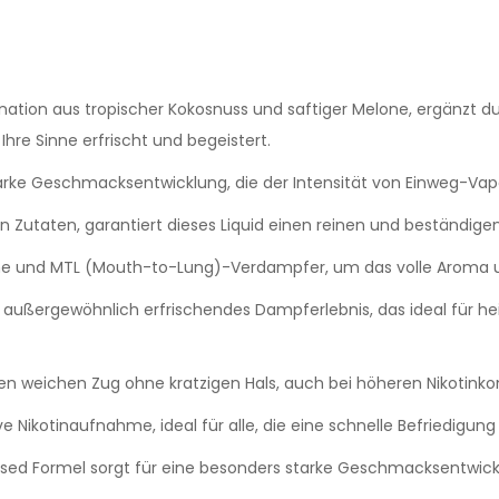
ation aus tropischer Kokosnuss und saftiger Melone, ergänzt durc
hre Sinne erfrischt und begeistert.
arke Geschmacksentwicklung, die der Intensität von Einweg-Vape
n Zutaten, garantiert dieses Liquid einen reinen und beständi
e und MTL (Mouth-to-Lung)-Verdampfer, um das volle Aroma un
n außergewöhnlich erfrischendes Dampferlebnis, das ideal für he
nen weichen Zug ohne kratzigen Hals, auch bei höheren Nikotinko
e Nikotinaufnahme, ideal für alle, die eine schnelle Befriedigun
sed Formel sorgt für eine besonders starke Geschmacksentwick