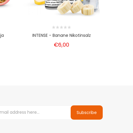
ja
INTENSE - Banane Nikotinsalz
Intens
€6,00
Subscribe