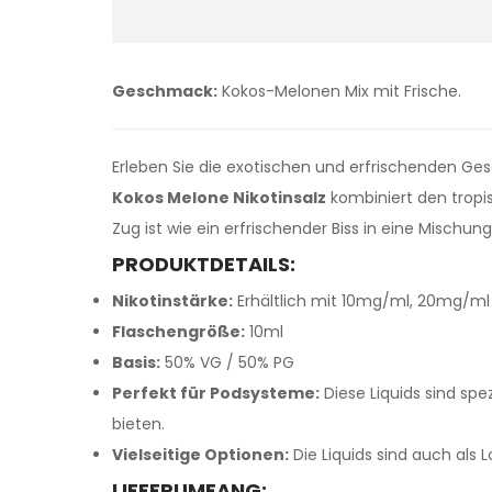
Geschmack:
Kokos-Melonen Mix mit Frische.
Erleben Sie die exotischen und erfrischenden Ge
Kokos Melone Nikotinsalz
kombiniert den tropi
Zug ist wie ein erfrischender Biss in eine Misch
PRODUKTDETAILS:
Nikotinstärke:
Erhältlich mit 10mg/ml, 20mg/ml N
Flaschengröße:
10ml
Basis:
50% VG / 50% PG
Perfekt für Podsysteme:
Diese Liquids sind spe
bieten.
Vielseitige Optionen:
Die Liquids sind auch als L
LIEFERUMFANG: