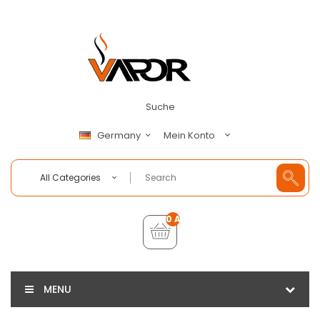
Suche
Mein Konto
Germany
All Categories
0 Artikel - €0,00
MENU