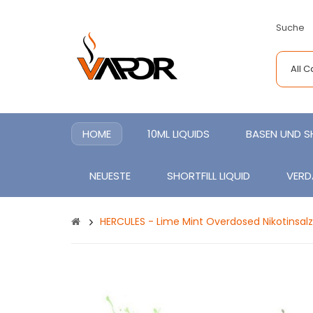
Suche
All 
HOME
10ML LIQUIDS
BASEN UND 
NEUESTE
SHORTFILL LIQUID
VERD
HERCULES - Lime Mint Overdosed Nikotinsalz