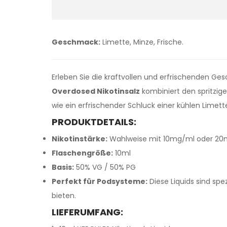
Geschmack:
Limette, Minze, Frische.
Erleben Sie die kraftvollen und erfrischenden Ge
Overdosed Nikotinsalz
kombiniert den spritzig
wie ein erfrischender Schluck einer kühlen Lime
PRODUKTDETAILS:
Nikotinstärke:
Wahlweise mit 10mg/ml oder 20mg/
Flaschengröße:
10ml
Basis:
50% VG / 50% PG
Perfekt für Podsysteme:
Diese Liquids sind spe
bieten.
LIEFERUMFANG: