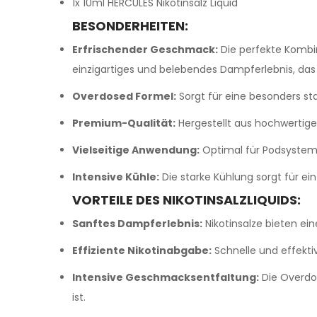
1x 10ml HERCULES Nikotinsalz Liquid
BESONDERHEITEN:
Erfrischender Geschmack:
Die perfekte Kombina
einzigartiges und belebendes Dampferlebnis, das I
Overdosed Formel:
Sorgt für eine besonders st
Premium-Qualität:
Hergestellt aus hochwertige
Vielseitige Anwendung:
Optimal für Podsystem
Intensive Kühle:
Die starke Kühlung sorgt für ei
VORTEILE DES NIKOTINSALZLIQUIDS:
Sanftes Dampferlebnis:
Nikotinsalze bieten ei
Effiziente Nikotinabgabe:
Schnelle und effektiv
Intensive Geschmacksentfaltung:
Die Overdo
ist.