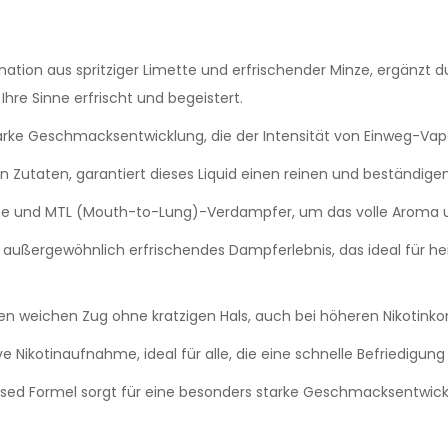
tion aus spritziger Limette und erfrischender Minze, ergänzt dur
hre Sinne erfrischt und begeistert.
arke Geschmacksentwicklung, die der Intensität von Einweg-Vape
n Zutaten, garantiert dieses Liquid einen reinen und beständi
e und MTL (Mouth-to-Lung)-Verdampfer, um das volle Aroma un
n außergewöhnlich erfrischendes Dampferlebnis, das ideal für he
nen weichen Zug ohne kratzigen Hals, auch bei höheren Nikotinko
e Nikotinaufnahme, ideal für alle, die eine schnelle Befriedigun
sed Formel sorgt für eine besonders starke Geschmacksentwick