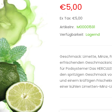
€5,00
Ex Tax: €5,00
Artikelnr.
M00001591
Verfügbarkeit
Lagernd
Geschmack: Limette, Minze, Fr
erfrischenden Geschmacksrich
für Podsysteme! Das HERCULES
den spritzigen Geschmack von
und einem kräftigen Frischekic
einer kühlen Limetten-Minz-L