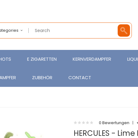
Categories
SHOTS
E ZIGARETTEN
KERNVERDAMPFER
LIQU
AMPFER
ZUBEHÖR
CONTACT
0 Bewertungen
|
HERCULES - Lime 