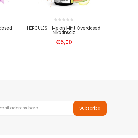
rdosed
HERCULES - Melon Mint Overdosed
HERCULES -
Nikotinsalz
€5,00
Subscribe