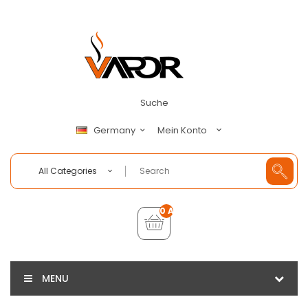
Suche
Mein Konto
Germany
All Categories
0 Artikel - €0,00
MENU