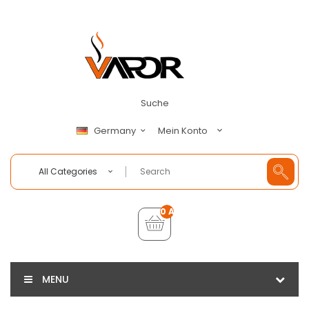
Suche
Mein Konto
Germany
All Categories
0 Artikel - €0,00
MENU