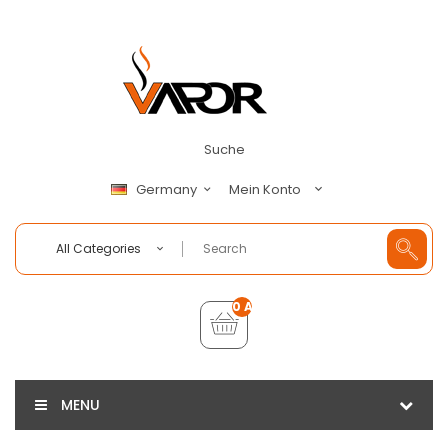
Suche
Mein Konto
Germany
All Categories
0 Artikel - €0,00
MENU