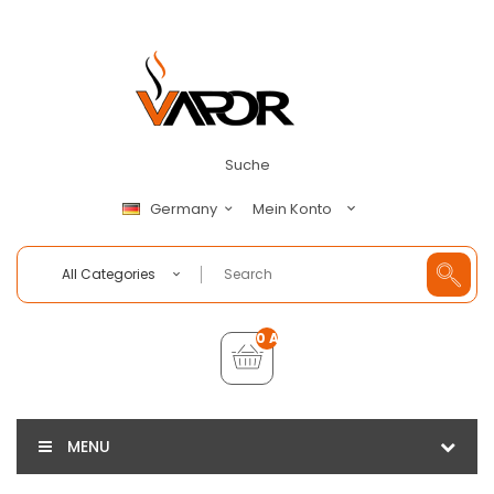
Suche
Mein Konto
Germany
All Categories
0 Artikel - €0,00
MENU