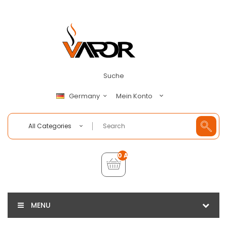
Suche
Mein Konto
Germany
All Categories
0 Artikel - €0,00
MENU